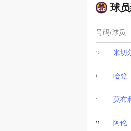
球员
号码/球员
米切
45
哈登
1
莫布
4
阿伦
31