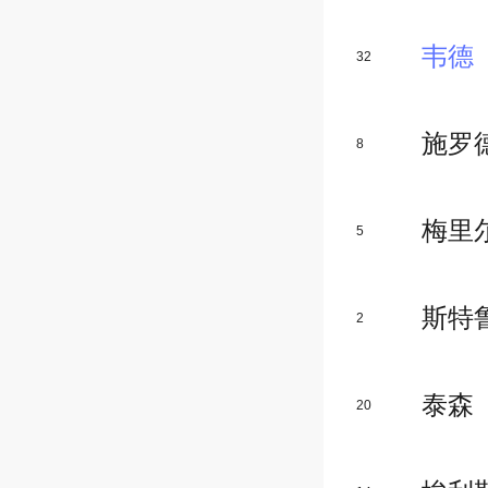
韦德
32
施罗
8
梅里
5
斯特
2
泰森
20