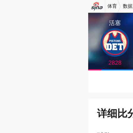
体育
数据
机新浪
活塞
网
2828
详细比