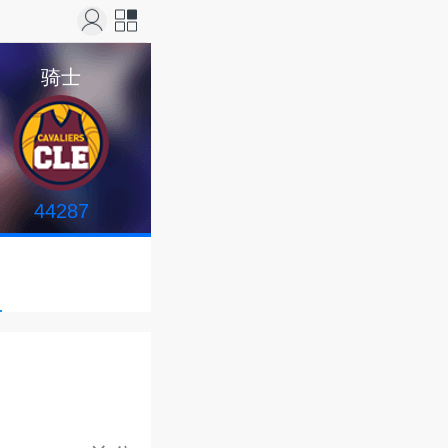
站导
骑士
航
44287