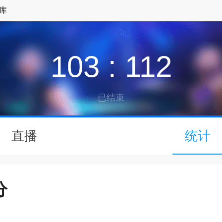
库
103
:
112
已结束
↓
直播
统计
下拉可以刷新
分