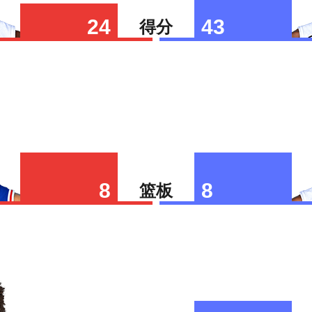
24
43
得分
8
8
篮板