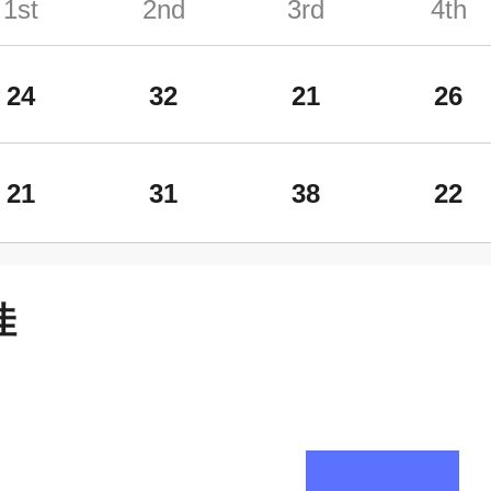
1st
2nd
3rd
4th
24
32
21
26
21
31
38
22
佳