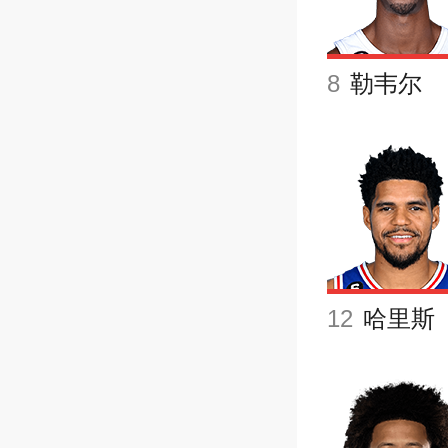
8
勒韦尔
12
哈里斯