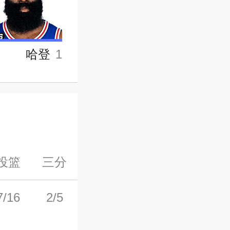
哈登
1
投篮
三分
罚球
前场板
后场板
7/16
2/5
3/3
0
3