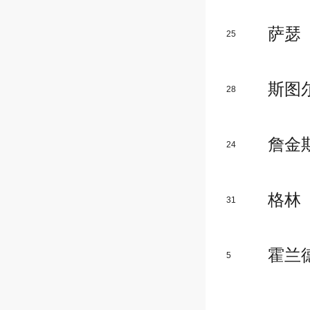
萨瑟
25
斯图
28
詹金
24
格林
31
霍兰
5