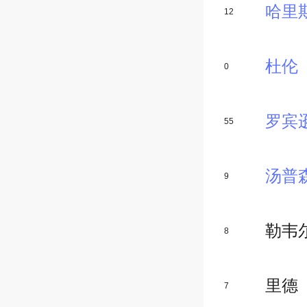
哈里
12
杜伦
0
罗宾
55
汤普
9
勒韦
8
里德
7