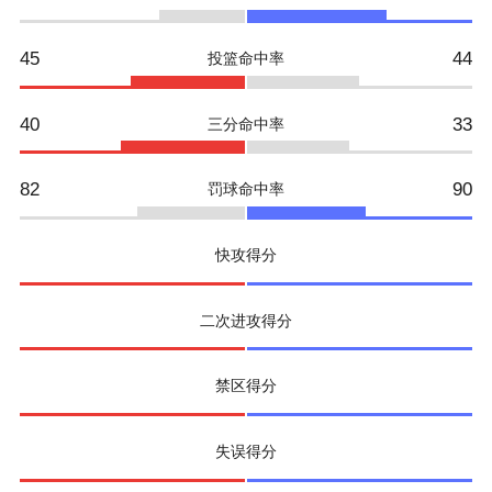
45
44
投篮命中率
40
33
三分命中率
82
90
罚球命中率
快攻得分
二次进攻得分
禁区得分
失误得分