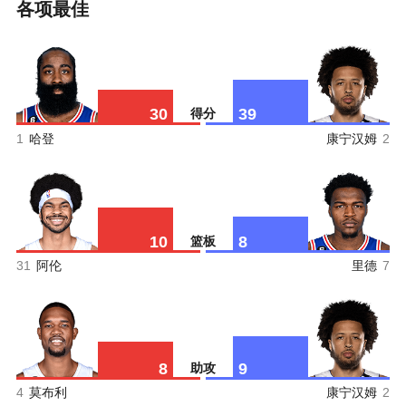
各项最佳
30
39
得分
1
哈登
康宁汉姆
2
10
8
篮板
31
阿伦
里德
7
8
9
助攻
4
莫布利
康宁汉姆
2