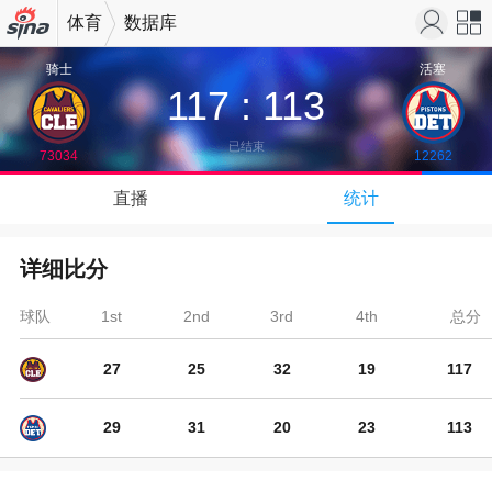
体育
数据库
机新浪
站导
骑士
活塞
117
:
113
网
航
已结束
73034
12262
↓
直播
统计
下拉可以刷新
详细比分
球队
1st
2nd
3rd
4th
5th
总分
27
25
32
19
14
117
29
31
20
23
10
113