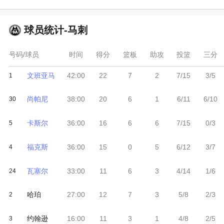
球员统计-
马刺
号码/球员
时间
得分
篮板
助攻
投篮
三分
文班亚马
42:00
22
7
2
7/15
3/5
1
尚帕尼
38:00
20
6
1
6/11
6/10
30
卡斯尔
36:00
16
6
6
7/15
0/3
5
福克斯
36:00
15
0
5
6/12
3/7
4
瓦塞尔
33:00
11
6
3
4/14
1/6
24
哈珀
27:00
12
7
3
5/8
2/3
2
约翰逊
16:00
11
3
1
4/8
2/5
3