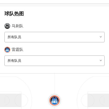
球队热图
马刺
队
所有队员
雷霆
队
所有队员