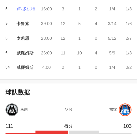
卢-多尔特
16:00
3
1
2
1/4
1/3
5
卡鲁索
39:00
12
5
4
3/14
1/6
9
麦凯恩
23:00
12
1
0
5/12
2/7
3
威廉姆斯
26:00
11
10
4
5/9
1/3
6
威廉姆斯
4:00
2
1
0
1/4
0/2
34
球队数据
VS
马刺
雷霆
111
103
得分