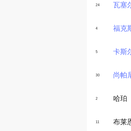
瓦塞
24
福克
4
卡斯
5
尚帕
30
哈珀
2
布莱
11