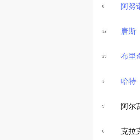
阿努
8
唐斯
32
布里
25
哈特
3
阿尔
5
克拉
0