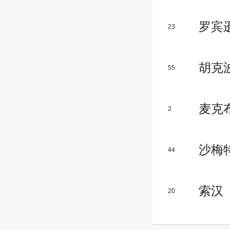
罗宾
23
胡克
55
麦克
2
沙梅
44
索汉
20