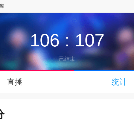
库
106
:
107
已结束
↓
直播
统计
下拉可以刷新
分