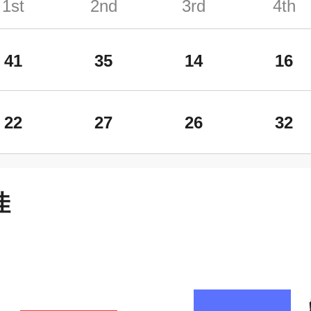
1st
2nd
3rd
4th
41
35
14
16
22
27
26
32
佳