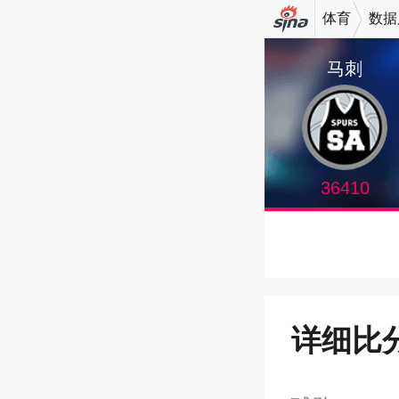
体育
数据
机新浪
马刺
网
36410
详细比