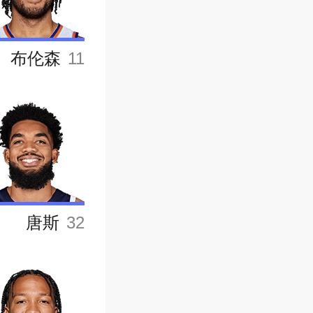
布伦森
11
唐斯
32