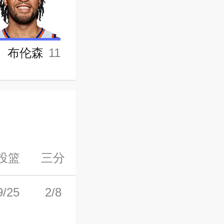
布伦森
11
投篮
三分
罚球
前场板
后场板
9/25
2/8
4/7
5
8