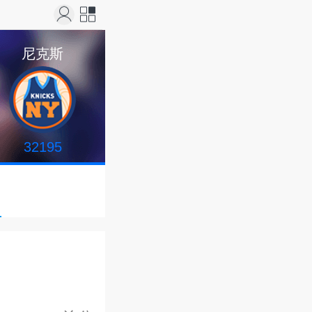
站导
尼克斯
航
32195